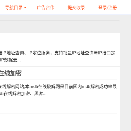
导航目录
广告合作
提交收录
登录/注册
准IP地址查询、IP定位服务，支持批量IP地址查询与IP接口定
数据云...
5在线加密
5在线解密网站,本md5在线破解网是目前国内md5解密成功率最
5在线解密加密、黑客...