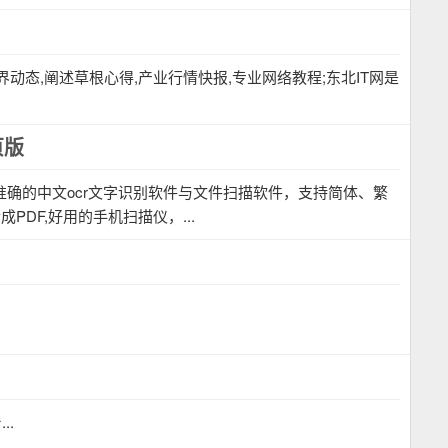
界动态,阐述草根心得,产业行情快报,专业网络教程;东北IT网是
页版
准确的中文ocr文字识别软件与文件扫描软件，支持简体、繁
DF,好用的手机扫描仪，...
..