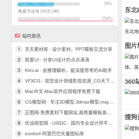
东北I
东北地
站内资讯
图片转
1
天天素材库 - 设计素材、PPT模板交流分享
2
就爱UI - 分享UI设计的点点滴滴
体、英
3
Kimi.ai - 会推理解析，能深度思考的AI助手
36
4
VFXCG - 视觉设计领域影视资源_CG天下 PR模板/AE模板/FCPX插件/视频素材
5
Mac中文-Mac软件应用程序免费下载
6
CG模型网 - 专注3D模型,3dmax模型,maya模型,c4d模型,优质三维模型素材下载
7
正图网-免费素材下载网站,高质量模板高清图片设计素材图库
搜狗
8
优设网官网 - UISDC - 国内专业设计师平台 - 看设计文章，学AIGC教程，找灵感素材，尽在优设网！
9
iconfont-阿里巴巴矢量图标库