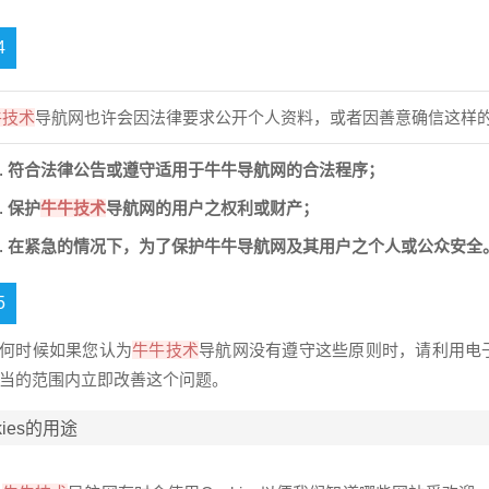
4
牛技术
导航
网
也许会因法律要求公开个人资料，或者因善意确信这样
符合法律公告或遵守适用于
牛牛导航
网
的合法程序；
保护
牛牛技术
导航
网
的用户之权利或财产；
在紧急的情况下，为了保护
牛牛导航
网
及其用户之个人或公众安全
5
何时候如果您认为
牛牛技术
导航
网
没有遵守这些原则时，请利用电
适当的范围内立即改善这个问题。
ie
s的用途