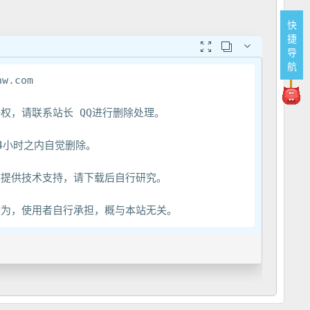
快
捷



导
航