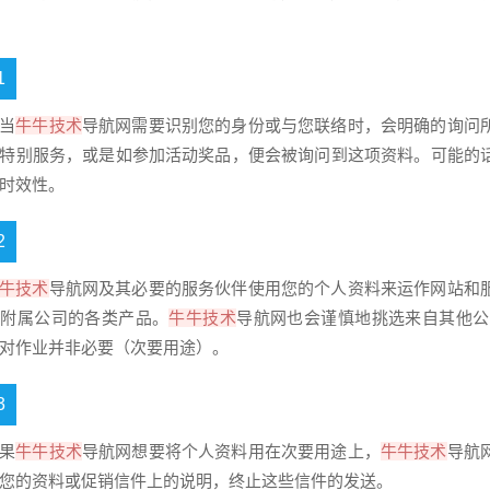
1
当
牛牛技术
导航
网
需要识别您的身份或与您联络时，会明确的询问
特别服务，或是如参加活动奖品，便会被询问到这项资料。可能的
时效性。
2
牛技术
导航
网
及其必要的服务伙伴使用您的个人资料来运作网站和
其附属公司的各类产品。
牛牛技术
导航
网
也会谨慎地挑选来自其他公
对作业并非必要（次要用途）。
3
果
牛牛技术
导航
网
想要将个人资料用在次要用途上，
牛牛技术
导航
您的资料或促销信件上的说明，终止这些信件的发送。