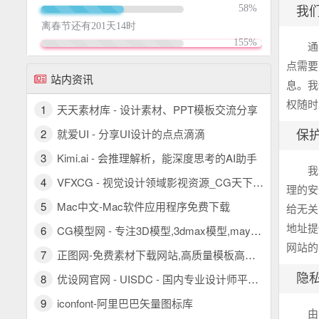
我
通
点需要
站内资讯
息。我
权随
1
天天素材库 - 设计素材、PPT模板交流分享
2
就爱UI - 分享UI设计的点点滴滴
保
3
Kimi.ai - 会推理解析，能深度思考的AI助手
我
4
VFXCG - 视觉设计领域影视资源_CG天下 PR模板/AE模板/FCPX插件/视频素材
理的安
5
Mac中文-Mac软件应用程序免费下载
给无关
地址提
6
CG模型网 - 专注3D模型,3dmax模型,maya模型,c4d模型,优质三维模型素材下载
网站
7
正图网-免费素材下载网站,高质量模板高清图片设计素材图库
8
优设网官网 - UISDC - 国内专业设计师平台 - 看设计文章，学AIGC教程，找灵感素材，尽在优设网！
隐
9
iconfont-阿里巴巴矢量图标库
由