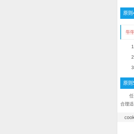
原则
牛
原则
任
合理
cook