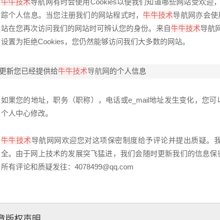
牛牛技术
导航
网
有时会使用Cookies以便我们知道哪些网站受欢迎
踪个人信息。当您注册我们的网站程式时，
牛牛技术
导航
网
亦会使
站在您再次访问我们的网站时可辨认您的身份。来自
牛牛技术
导航
设置为拒绝Cookies，您仍然能够访问我们大多数的网站。
更新您已经提供给
牛牛技术
导航
网
的个人信息
如果您的地址，职务（职称），电话或e_mail地址发生变化，您可
个人中心修改。
牛牛技术
导航
网
网
欢迎您对这项保密制度给予评论并提出质疑。
全。由于网上技术的发展突飞猛进，我们会随时更新我们的信息保
所有评论和质疑发往：4078499@qq.com
章版权声明