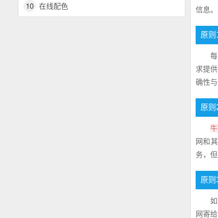
10
在线配色
信息。
原则
每
求提供
确性与
原则
牛
网
和
务，但
原则
如
网
寄给