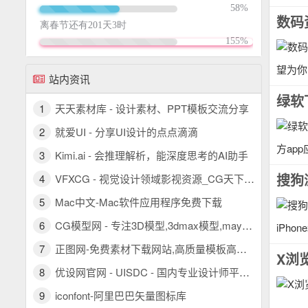
数码
望为你
站内资讯
绿软
1
天天素材库 - 设计素材、PPT模板交流分享
2
就爱UI - 分享UI设计的点点滴滴
方ap
3
Kimi.ai - 会推理解析，能深度思考的AI助手
4
VFXCG - 视觉设计领域影视资源_CG天下 PR模板/AE模板/FCPX插件/视频素材
5
Mac中文-Mac软件应用程序免费下载
6
CG模型网 - 专注3D模型,3dmax模型,maya模型,c4d模型,优质三维模型素材下载
iPh
7
正图网-免费素材下载网站,高质量模板高清图片设计素材图库
X浏
8
优设网官网 - UISDC - 国内专业设计师平台 - 看设计文章，学AIGC教程，找灵感素材，尽在优设网！
9
iconfont-阿里巴巴矢量图标库