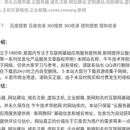
：
箭头云服务器,云服务器,域名注册,网站建设,定制建站,自助建站,虚
,主机托管租用,企业邮箱,xinnet,xinwang,新网
下：
百度搜索
百度收录
360搜索
360收录
搜狗搜索
搜狗收录
介绍：
立于1993年,是国内专注于互联网基础应用服务提供商.新网提供云服务
等一系列信息化产品服务文章版权声明1 本网站名称：牛牛技术导航网 2 本站
于网络，仅供大家学习与参考，如有侵权，请联系站长 QQ进行删除
在下载后24小时之内自觉删除。 5 本站大部分下载资源收集于网
。 6 若作商业用途，请购买正版，由于未及时购买和付费发生的侵
评估：
务器_网站建站_域名注册_虚拟主机_企业邮箱_新网知名的互联网基础应用服务
，并永久保存在 牛牛技术导航网 的网站库内，本站只保留 "云服务
应用服务提供商 - 新网数码" 基础信息和域名地址，信息均为自动
提供评论与估价，网站真正的价值在于它是否为用户的需求带来一
务器_网站建站_域名注册_虚拟主机_企业邮箱_新网知名的互联网基础