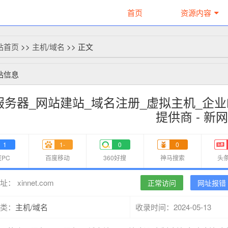
首页
资源内容
站首页
>>
主机/域名
>> 正文
站信息
服务器_网站建站_域名注册_虚拟主机_企
提供商 - 新
1
1-
0
0
PC
百度移动
360好搜
神马搜索
头
xinnet.com
正常访问
网址报错
址：
主机/域名
2024-05-13
类：
收录时间：